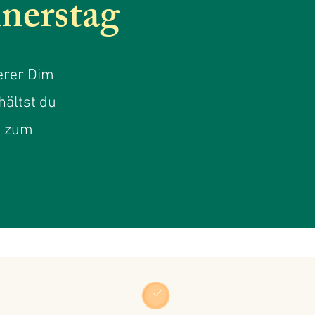
nerstag
serer Dim
ältst du
m zum