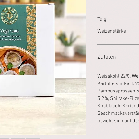
Teig
Weizenstärke
Zutaten
Weisskohl 22%,
Wei
Kartoffelstärke 8.4
Bambussprossen 5.
5.2%, Shiitake-Pilz
Knoblauch, Koriande
Geschmacksverstärke
bezieht sich auf da