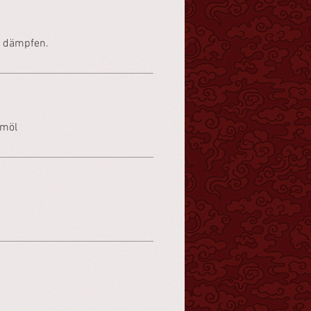
n dämpfen.
amöl