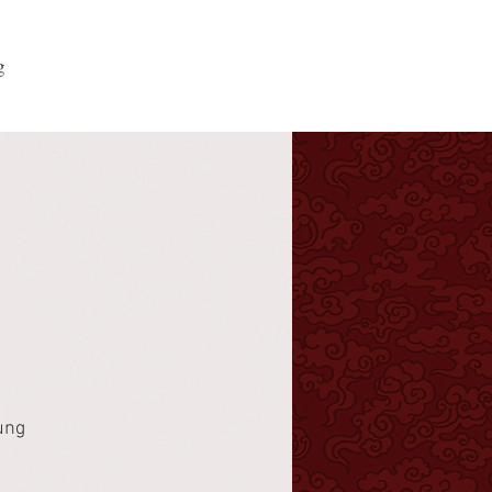
g
ung