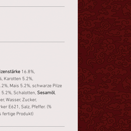
zenstärke
16.8%,
%, Karotten 5.2%,
2%, Mais 5.2%, schwarze Pilze
e 5.2%, Schalotten,
Sesamöl
,
r, Wasser, Zucker,
r E621, Salz, Pfeffer. (%
s fertige Produkt)