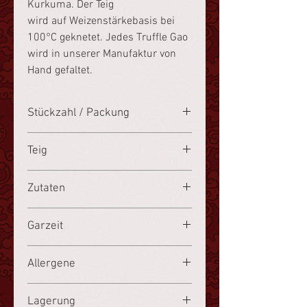
Kurkuma. Der Teig
wird auf Weizenstärkebasis bei
100°C geknetet. Jedes Truffle Gao
wird in unserer Manufaktur von
Hand gefaltet.
Stückzahl / Packung
8 Stück
Teig
Weizenstärke
Zutaten
Krevetten
36.3%,
Weizenstärke
16.
Garzeit
6%, Kartoffelstärke 8.3%, Poulet
5.2%, Speck 5.2%,
gefroren, 10 Minuten dämpfen.
Allergene
Bambussprossen, chinesische
Wasserkastanien, Tartufata-Paste,
Krevetten, Weizenstärke, Sesamöl
Kurkuma (für die
Lagerung