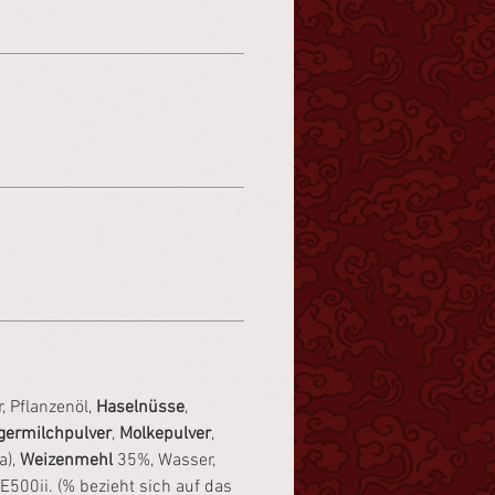
, Pflanzenöl,
Haselnüsse
,
germilchpulver
,
Molkepulver
,
a),
Weizenmehl
35%, Wasser,
E500ii. (% bezieht sich auf das