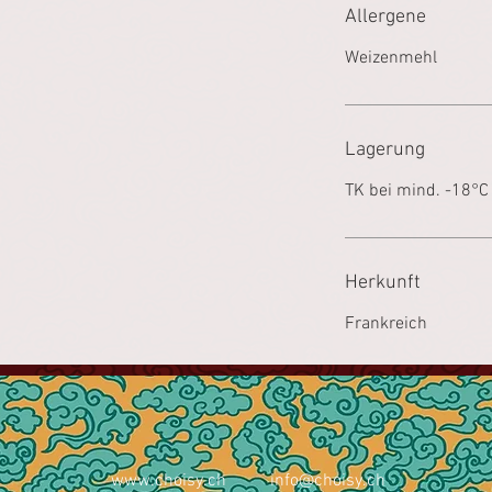
Allergene
Weizenmehl
Lagerung
TK bei mind. -18°C
Herkunft
Frankreich
www.choisy.ch
info@choisy.ch