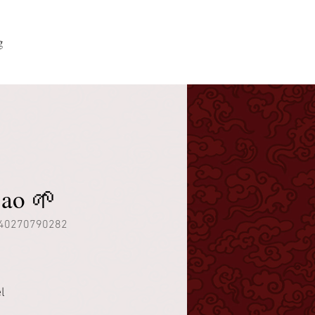
g
Bao 🌱
640270790282
l