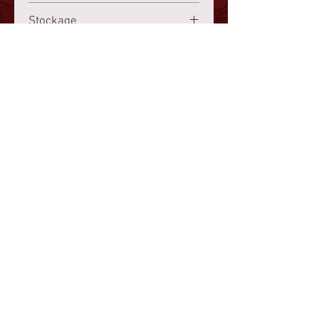
farine de blé, huile de sésame,
Stockage
sauce soja
congelé à -18°C ou moins
Origine
France
www.choisy.ch
info@choisy.ch
Nous contacter
CGV
Mentions légales et
protection des données