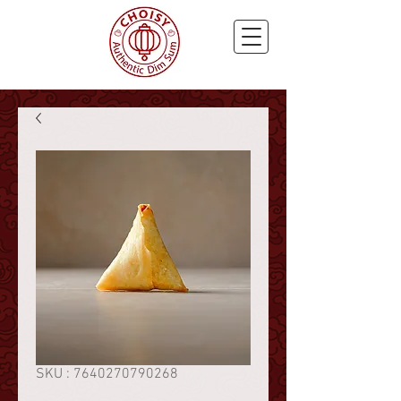
SKU : 7640270790268