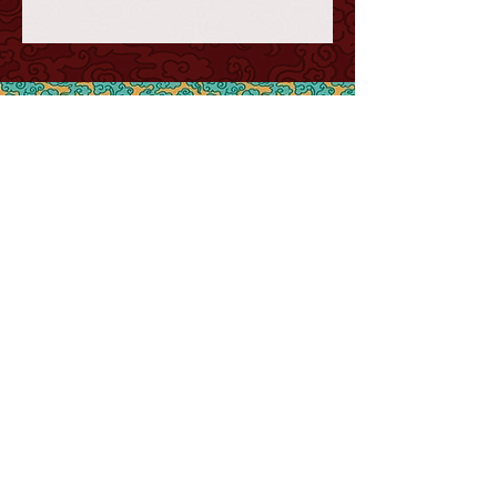
France
www.choisy.ch
info@choisy.ch
Nous contacter
CGV
Mentions légales et
protection des données
Choisy AG
Cheerstrasse 16
CH-6014 Luzern