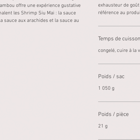
exhausteur de goût E
bambou offre une expérience gustative
référence au produit
alent les Shrimp Siu Mai : la sauce
la sauce aux arachides et la sauce au
Temps de cuisso
congelé, cuire à la
Poids / sac
1 050 g
Poids / pièce
21 g