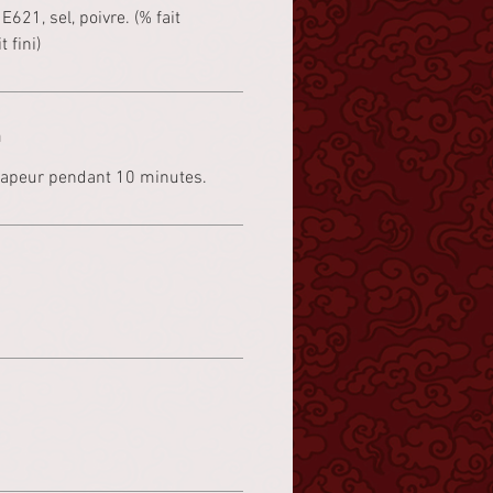
621, sel, poivre. (% fait
 fini)
n
 vapeur pendant 10 minutes.