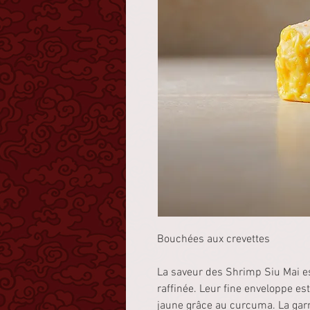
Bouchées aux crevettes
La saveur des Shrimp Siu Mai e
raffinée. Leur fine enveloppe est 
jaune grâce au curcuma. La garn