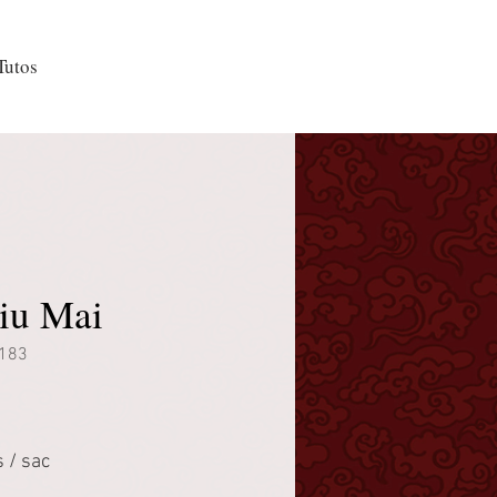
Tutos
iu Mai
183
 / sac