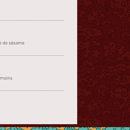
le de sésame
 moins