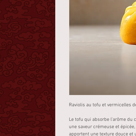
Raviolis au tofu et vermicelles de
Le tofu qui absorbe l'arôme du 
une saveur crémeuse et épicée, 
apportent une texture douce et 