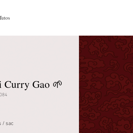
Tutos
i Curry Gao 🌱
084
 / sac