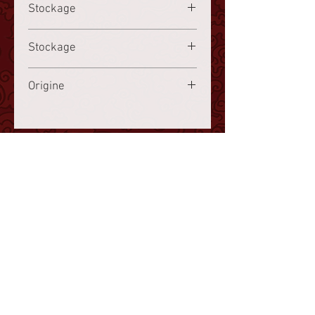
Stockage
farine de blé, huile de sésame,
Stockage
sauce d'huître
congelé à -18°C ou moins
Origine
France
www.choisy.ch
info@choisy.ch
Nous contacter
CGV
Mentions légales et
protection des données