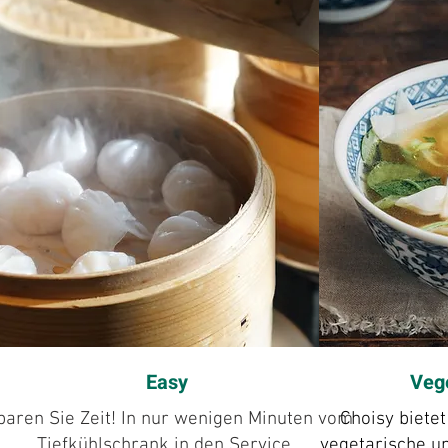
Easy
Veg
paren Sie Zeit! In nur wenigen Minuten vom
Choisy biete
Tiefkühlschrank in den Service.
vegetarische u