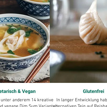
etarisch & Vegan
Glutenfrei
t unter anderem 14 kreative
In langer Entwicklung ha
nd vegane Dim Sum Varianten.
alternativen Teig auf Reisba