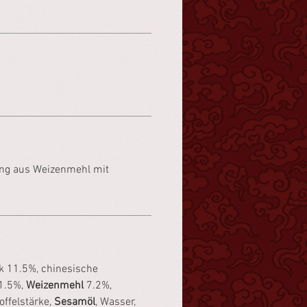
ng aus Weizenmehl mit
k 11.5%, chinesische
1.5%,
Weizenmehl
7.2%,
offelstärke,
Sesamöl
, Wasser,