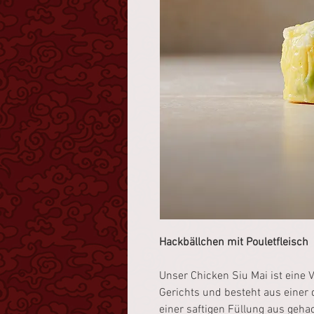
Hackbällchen mit Pouletfleisch
Unser Chicken Siu Mai ist eine 
Gerichts und besteht aus einer
einer saftigen Füllung aus ge