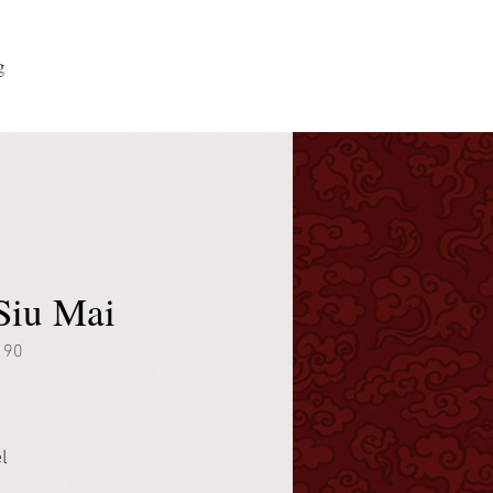
g
Siu Mai
190
l