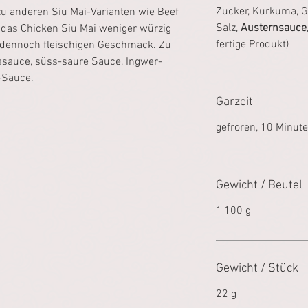
Zucker, Kurkuma, 
zu anderen Siu Mai-Varianten wie Beef
Salz,
Austernsauce
 das Chicken Siu Mai weniger würzig
fertige Produkt)
r dennoch fleischigen Geschmack. Zu
asauce, süss-saure Sauce, Ingwer-
-Sauce.
Garzeit
gefroren, 10 Minut
Gewicht / Beutel
1'100 g
Gewicht / Stück
22 g